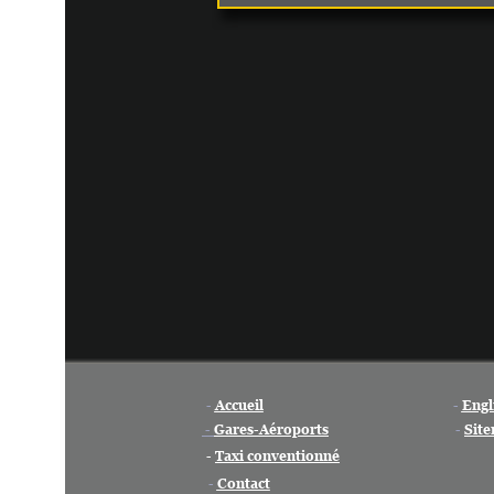
-
Accueil
-
English
-
Gares-Aéroports
-
Sitemap
-
Taxi conventionné
-
Contact