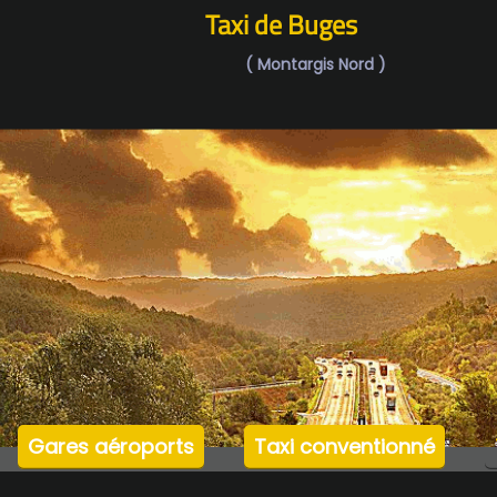
Taxi de Buges
( Montargis Nord )
home
es aéroports
Taxi conventionné
Transp