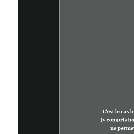
En deh
p
C'est le cas lors d'u
(y compris hospitali
ne permet pas de