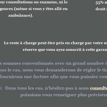
ultations ou examens, ni le
55% mais cel
(même si vous y êtes allé en
droit au rem
bulance).
consul
ste à charge peut être pris en charge par votre mutuelle
réserve que vous ayez souscrit à cette garantie.
s conventionnés avec un grand nombre de mutue
 cas, nous vous demanderons de régler le ticket m
rons une facture afin que vous puissiez vous fair
s tous les cas, n'hésitez-pas à nous
consulter
afin
puissions vous renseigner plus précisément