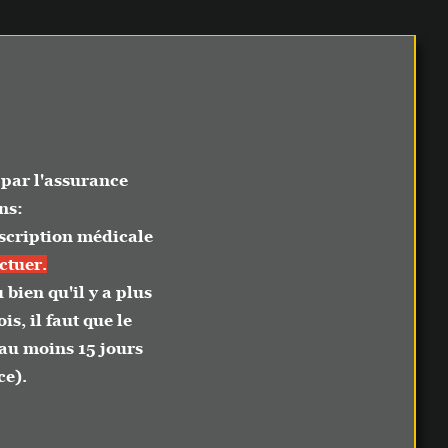
assurance
ion médicale
u'il y a plus
aut que le
s 15 jours