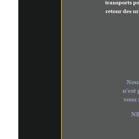
transports pour cons
retour des urgences 
am
Le re
Nous somme
n'est pas le
vous fourni
NB: Da
n