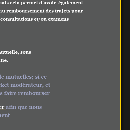
a permet d'avoir également
boursement des trajets pour
tations et/ou examens
, sous
lles; si ce
odérateur, et
e rembourser
 que nous