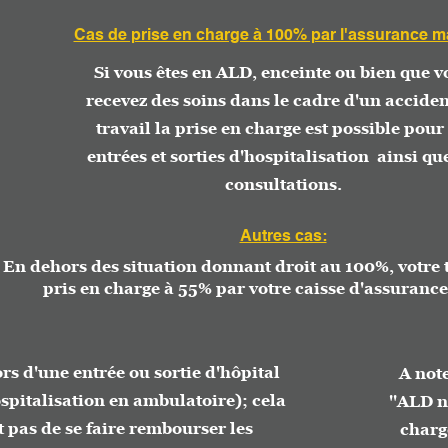
Cas de prise en charge à 100% par l'assurance maladie:
Si vous êtes en ALD, enceinte ou bien que vous
recevez des soins dans le cadre d'un accident de
travail la prise en charge est possible pour les
entrées et sorties d'hospitalisation ainsi que les
consultations.
Autres cas:
ors des situation donnant droit au 100%, votre trajet p
ris en charge à 55% par votre caisse d'assurance malad
ne entrée ou sortie d'hôpital
A noter qu'il
sation en ambulatoire); cela
''ALD non exon
 se faire rembourser les
charge par le